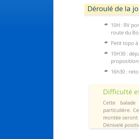
Déroulé de la j
10H : RV pon
route du Bo
Petit topo à
10H30 : dépa
propositions
16h30 : ret
Difficulté 
Cette balade 
particulière. 
montée seront 
Dénivelé positi