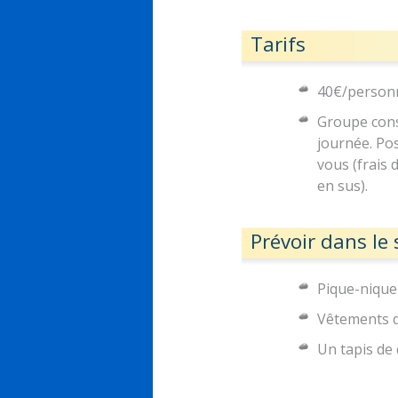
Tarifs
40€/person
Groupe cons
journée. Pos
vous (frais
en sus).
Prévoir dans le 
Pique-nique
Vêtements d
Un tapis de 