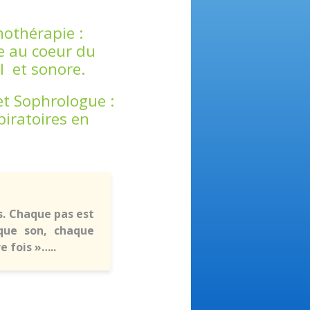
nothérapie :
me au coeur du
el et sonore.
t Sophrologue :
piratoires en
s. Chaque pas est
aque son, chaque
e fois »…..