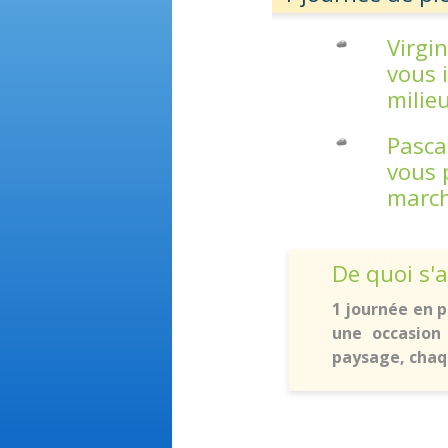
Virgi
vous 
milie
Pasca
vous 
march
De quoi s'ag
1 journée en p
une occasion
paysage, chaqu