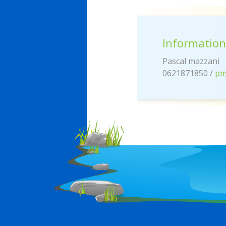
Informations
Pascal mazzani
0621871850 /
pm